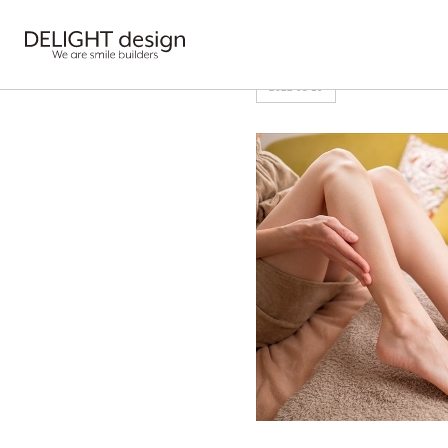
HOME
>
5078823_s
2022-03-19