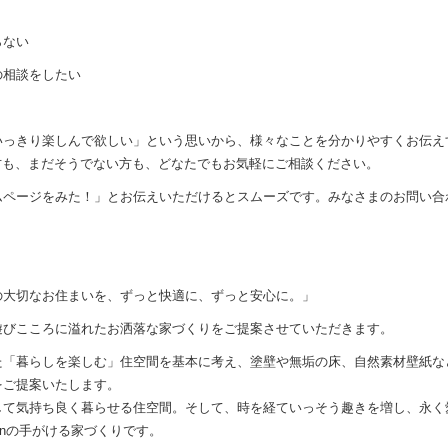
らない
の相談をしたい
っきり楽しんで欲しい」という思いから、様々なことを分かりやすくお伝えする
えの方も、まだそうでない方も、どなたでもお気軽にご相談ください。
ムページをみた！」とお伝えいただけるとスムーズです。みなさまのお問い合
の大切なお住まいを、ずっと快適に、ずっと安心に。」
遊びこころに溢れたお洒落な家づくりをご提案させていただきます。
た「暮らしを楽しむ」住空間を基本に考え、塗壁や無垢の床、自然素材壁紙な
をご提案いたします。
して気持ち良く暮らせる住空間。そして、時を経ていっそう趣きを増し、永く
signの手がける家づくりです。