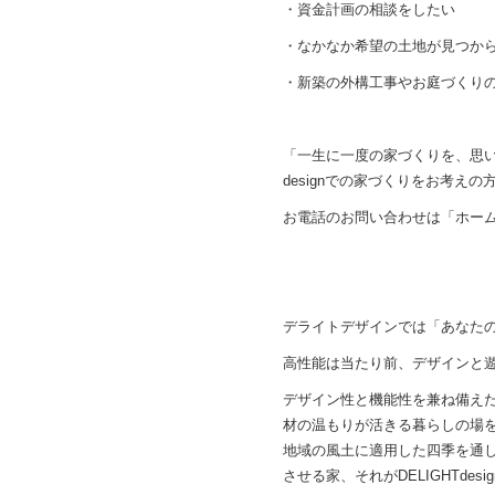
・資金計画の相談をしたい
・なかなか希望の土地が見つか
・新築の外構工事やお庭づくり
「一生に一度の家づくりを、思い
designでの家づくりをお考
お電話のお問い合わせは「ホー
デライトデザインでは「あなた
高性能は当たり前、デザインと
デザイン性と機能性を兼ね備え
材の温もりが活きる暮らしの場
地域の風土に適用した四季を通
させる家、それがDELIGHTde