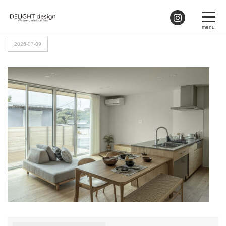
HOME
>
04_LDK_03
2026-07-09