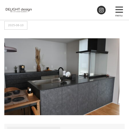
HOME
>
DSC_3279
2025-08-10