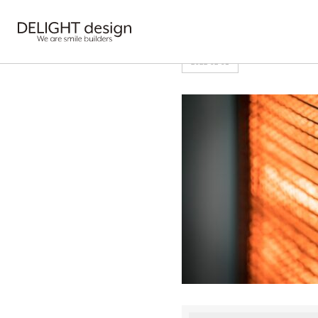
HOME
>
2064951_s
2022-02-01