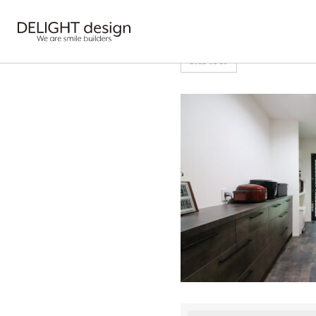
HOME
>
IMG_4616
2022-01-29